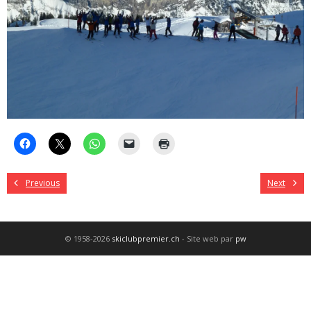
Previous
Next
© 1958-2026
skiclubpremier.ch
- Site web par
pw