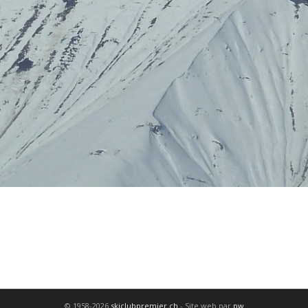
© 1958-2026
skiclubpremier.ch
- Site web par
pw