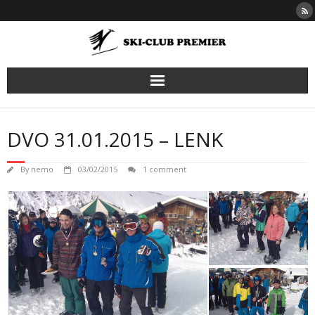
Skip
to
content
DVO 31.01.2015 – LENK
By
nemo
03/02/2015
1 comment