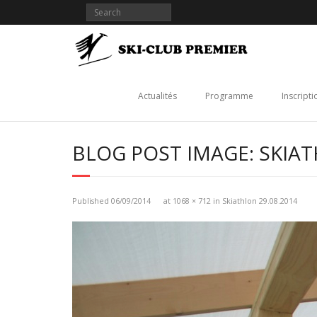
Skip
to
content
Actualités
Programme
Inscripti
BLOG POST IMAGE: SKIAT
Published
06/09/2014
at
1068 × 712
in
Skiathlon 29.08.2014